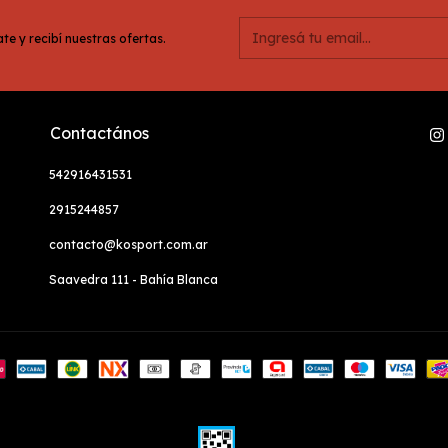
te y recibí nuestras ofertas.
Contactános
542916431531
2915244857
contacto@kosport.com.ar
Saavedra 111 - Bahía Blanca