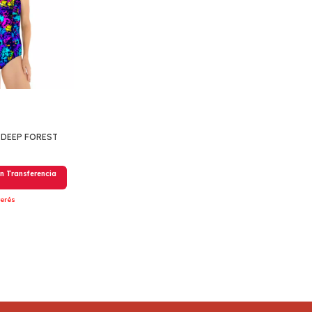
 DEEP FOREST
n
Transferencia
terés