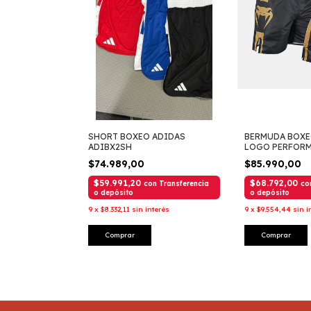
SHORT BOXEO ADIDAS
BERMUDA BOXE
ADIBX2SH
LOGO PERFOR
$74.989,00
$85.990,00
$59.991,20
$68.792,00
con
Transferencia
co
o depósito
o depósito
9
x
$8.332,11
sin interés
9
x
$9.554,44
sin i
Comprar
Comprar