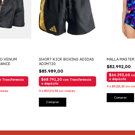
O VENUM
SHORT KICK BOXING ADIDAS
MALLA MASTER
MANCE
ADIMT20
$82.992,00
$85.989,00
$66.393,60
co
$68.791,20
o depósito
n
Transferencia
con
Transferencia
o depósito
9
x
$9.221,33
sin in
nterés
9
x
$9.554,33
sin interés
Comprar
Comprar