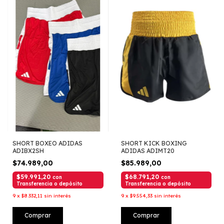
SHORT BOXEO ADIDAS
SHORT KICK BOXING
ADIBX2SH
ADIDAS ADIMT20
$74.989,00
$85.989,00
$59.991,20
$68.791,20
con
con
Transferencia o depósito
Transferencia o depósito
9
x
$8.332,11
sin interés
9
x
$9.554,33
sin interés
Comprar
Comprar