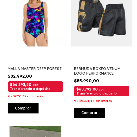
MALLA MASTER DEEP FOREST
BERMUDA BOXEO VENUM
LOGO PERFORMANCE
$82.992,00
$85.990,00
$66.393,60
con
Transferencia o depósito
$68.792,00
con
Transferencia o depósito
9
x
$9.221,33
sin interés
9
x
$9.554,44
sin interés
Comprar
Comprar