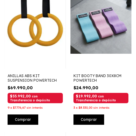
ANILLAS ABS KIT
KIT BOOTY BAND 30X8CM
SUSPENSION POWERTECH
POWERTECH
$69.990,00
$24.990,00
$55.992,00
$19.992,00
con
con
Transferencia o depósito
Transferencia o depósito
9
x
$7.776,67
sin interés
3
x
$8.330,00
sin interés
Comprar
Comprar