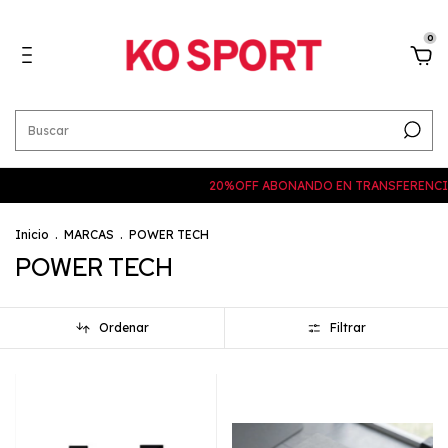
0
20%OFF ABONANDO EN TRANSFERENCIA
H
Inicio
.
MARCAS
.
POWER TECH
POWER TECH
Ordenar
Filtrar